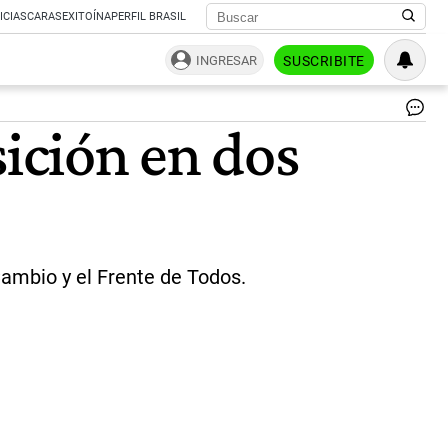
ICIAS
CARAS
EXITOÍNA
PERFIL BRASIL
INGRESAR
SUSCRIBITE
Alb
sición en dos
Fe
|
CE
Cambio y el Frente de Todos.