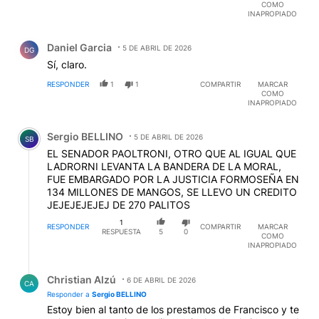
COMO
INAPROPIADO
Comentario de Daniel Garcia.
Daniel Garcia
5 DE ABRIL DE 2026
DG
Sí, claro.
RESPONDER
1
1
COMPARTIR
MARCAR
COMO
INAPROPIADO
Comentario de Sergio BELLINO.
Sergio BELLINO
5 DE ABRIL DE 2026
SB
EL SENADOR PAOLTRONI, OTRO QUE AL IGUAL QUE
LADRORNI LEVANTA LA BANDERA DE LA MORAL,
FUE EMBARGADO POR LA JUSTICIA FORMOSEÑA EN
134 MILLONES DE MANGOS, SE LLEVO UN CREDITO
JEJEJEJEJEJ DE 270 PALITOS
1
RESPONDER
COMPARTIR
MARCAR
RESPUESTA
5
0
COMO
INAPROPIADO
Respuesta de Christian Alzú.
Christian Alzú
6 DE ABRIL DE 2026
CA
Responder a
Sergio BELLINO
Estoy bien al tanto de los prestamos de Francisco y te