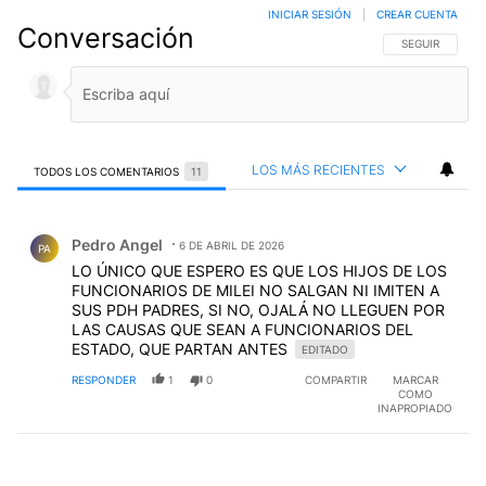
INICIAR SESIÓN
|
CREAR CUENTA
Conversación
SIGA ESTA CO
SEGUIR
LOS MÁS RECIENTES
TODOS LOS COMENTARIOS
11
Todos los comentarios
Comentario de Pedro Angel.
Pedro Angel
6 DE ABRIL DE 2026
PA
LO ÚNICO QUE ESPERO ES QUE LOS HIJOS DE LOS
FUNCIONARIOS DE MILEI NO SALGAN NI IMITEN A
SUS PDH PADRES, SI NO, OJALÁ NO LLEGUEN POR
LAS CAUSAS QUE SEAN A FUNCIONARIOS DEL
ESTADO, QUE PARTAN ANTES
EDITADO
RESPONDER
1
0
COMPARTIR
MARCAR
COMO
INAPROPIADO