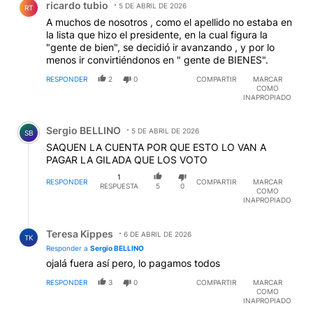
ricardo tubio
5 DE ABRIL DE 2026
RT
A muchos de nosotros , como el apellido no estaba en
la lista que hizo el presidente, en la cual figura la
"gente de bien", se decidió ir avanzando , y por lo
menos ir convirtiéndonos en " gente de BIENES".
RESPONDER
2
0
COMPARTIR
MARCAR
COMO
INAPROPIADO
Comentario de Sergio BELLINO.
Sergio BELLINO
5 DE ABRIL DE 2026
SB
SAQUEN LA CUENTA POR QUE ESTO LO VAN A
PAGAR LA GILADA QUE LOS VOTO
1
RESPONDER
COMPARTIR
MARCAR
RESPUESTA
5
0
COMO
INAPROPIADO
Respuesta de Teresa Kippes.
Teresa Kippes
6 DE ABRIL DE 2026
TK
Responder a
Sergio BELLINO
ojalá fuera así pero, lo pagamos todos
RESPONDER
3
0
COMPARTIR
MARCAR
COMO
INAPROPIADO