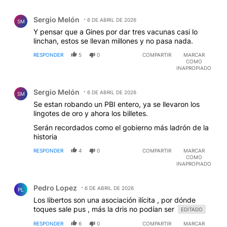
Comentario de Sergio Melón.
Sergio Melón
6 DE ABRIL DE 2026
SM
Y pensar que a Gines por dar tres vacunas casi lo
linchan, estos se llevan millones y no pasa nada.
RESPONDER
5
0
COMPARTIR
MARCAR
COMO
INAPROPIADO
Comentario de Sergio Melón.
Sergio Melón
6 DE ABRIL DE 2026
SM
Se estan robando un PBI entero, ya se llevaron los
lingotes de oro y ahora los billetes.
Serán recordados como el gobierno más ladrón de la
historia
RESPONDER
4
0
COMPARTIR
MARCAR
COMO
INAPROPIADO
Comentario de Pedro Lopez.
Pedro Lopez
6 DE ABRIL DE 2026
PL
Los libertos son una asociación ilícita , por dónde
toques sale pus , más la dris no podían ser
EDITADO
RESPONDER
6
0
COMPARTIR
MARCAR