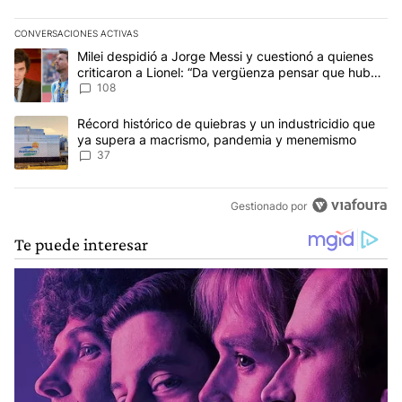
CONVERSACIONES ACTIVAS
Este listado muestra los artículos con más comentarios en los últim
Un artículo de tendencia con el título "Milei despidió a Jorge Mes
Milei despidió a Jorge Messi y cuestionó a quienes
criticaron a Lionel: “Da vergüenza pensar que hubo
anti-Messi”
108
Un artículo de tendencia con el título "Récord histórico de quie
Récord histórico de quiebras y un industricidio que
ya supera a macrismo, pandemia y menemismo
37
Gestionado por