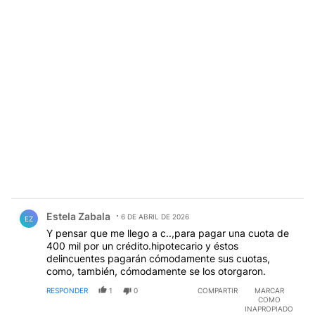
Comentario de Estela Zabala.
Estela Zabala
6 DE ABRIL DE 2026
EZ
Y pensar que me llego a c..,para pagar una cuota de
400 mil por un crédito.hipotecario y éstos
delincuentes pagarán cómodamente sus cuotas,
como, también, cómodamente se los otorgaron.
RESPONDER
1
0
COMPARTIR
MARCAR
COMO
INAPROPIADO