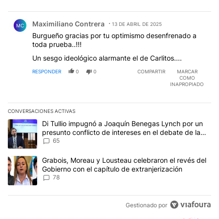
Comentario de Maximiliano Contrera.
Maximiliano Contrera
13 DE ABRIL DE 2025
MC
Burgueño gracias por tu optimismo desenfrenado a
toda prueba..!!!
Un sesgo ideológico alarmante el de Carlitos....
RESPONDER
0
0
COMPARTIR
MARCAR
COMO
INAPROPIADO
CONVERSACIONES ACTIVAS
Este listado muestra los artículos con más comentarios en los últim
Un artículo de tendencia con el título "Di Tullio impugnó a Joaqu
Di Tullio impugnó a Joaquín Benegas Lynch por un
presunto conflicto de intereses en el debate de la
Ley de Tierras
65
Un artículo de tendencia con el título "Grabois, Moreau y Lousteau
Grabois, Moreau y Lousteau celebraron el revés del
Gobierno con el capítulo de extranjerización
78
Gestionado por