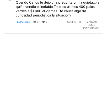
Querido Carlos te dejo una pregunta q m inquieta...¿a
quién vendió el inefable Toto los últimos 400 palos
verdes a $1.000 el viernes...te causa algo dd
curiosidad periodistica la situación?
RESPONDER
0
0
COMPARTIR
MARCAR
COMO
INAPROPIADO