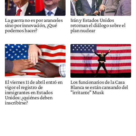
La guerra no es por aranceles
Irán y Estados Unidos
sino por innovación, ¿Qué
retoman el diálogo sobre el
podemos hacer?
plan nuclear
El viernes 11 de abril entró en
Los funcionarios de la Casa
vigor el registro de
Blanca se están cansando del
inmigrantes en Estados
"irritante" Musk
Unidos: ¿quiénes deben
inscribirse?