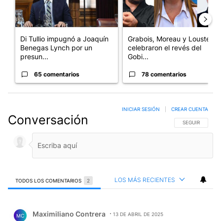
Di Tullio impugnó a Joaquín
Grabois, Moreau y Lousteau
Benegas Lynch por un
celebraron el revés del
presun...
Gobi...
65 comentarios
78 comentarios
INICIAR SESIÓN
|
CREAR CUENTA
Conversación
SIGA ESTA CO
SEGUIR
LOS MÁS RECIENTES
TODOS LOS COMENTARIOS
2
Todos los comentarios
Comentario de Maximiliano Contrera.
Maximiliano Contrera
13 DE ABRIL DE 2025
MC