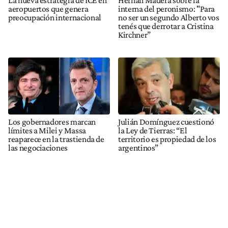
La nueva estrategia de ICE en
Hernán Madera sobre la
aeropuertos que genera
interna del peronismo: "Para
preocupación internacional
no ser un segundo Alberto vos
tenés que derrotar a Cristina
Kirchner”
Los gobernadores marcan
Julián Domínguez cuestionó
límites a Milei y Massa
la Ley de Tierras: “El
reaparece en la trastienda de
territorio es propiedad de los
las negociaciones
argentinos”