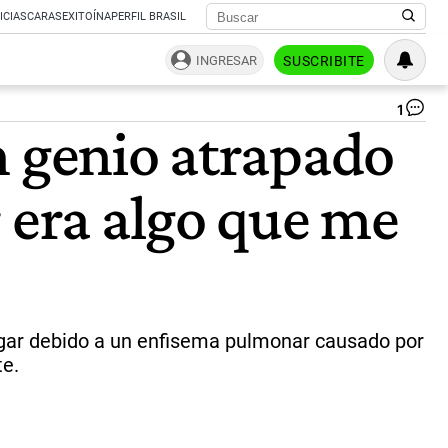
ICIAS
CARAS
EXITOÍNA
PERFIL BRASIL
INGRESAR
SUSCRIBITE
1
Da
n genio atrapado
Ly
|
AF
 era algo que me
hogar debido a un enfisema pulmonar causado por
te.