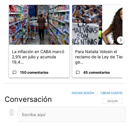
Este listado muestra los artículos con más comentarios en los últim
Un artículo de tendencia con el título "La inflación en CABA m
Un artículo de tendencia con e
La inflación en CABA marcó
Para Natalia Volosin el
2,9% en julio y acumula
reclamo de la Ley de Tierras
19,4...
ge...
150 comentarios
45 comentarios
INICIAR SESIÓN
|
CREAR CUENTA
Conversación
SIGA ESTA CO
SEGUIR