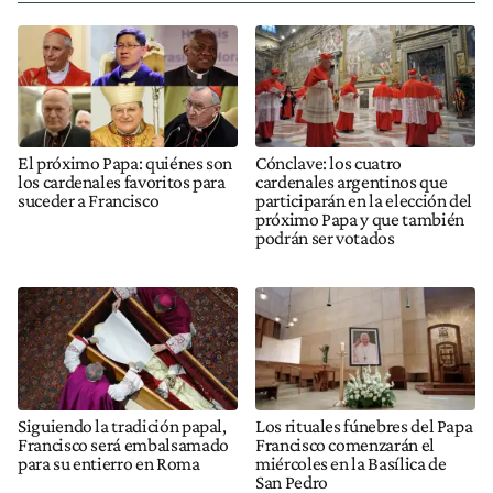
El próximo Papa: quiénes son
Cónclave: los cuatro
los cardenales favoritos para
cardenales argentinos que
suceder a Francisco
participarán en la elección del
próximo Papa y que también
podrán ser votados
Siguiendo la tradición papal,
Los rituales fúnebres del Papa
Francisco será embalsamado
Francisco comenzarán el
para su entierro en Roma
miércoles en la Basílica de
San Pedro