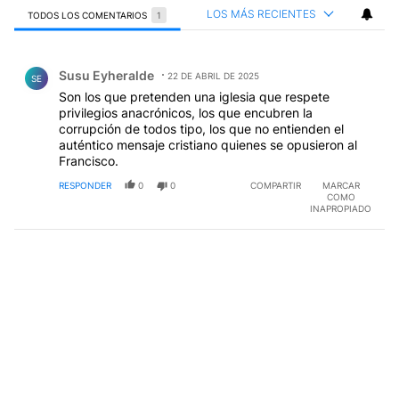
LOS MÁS RECIENTES
TODOS LOS COMENTARIOS
1
Todos los comentarios
Comentario de Susu Eyheralde.
Susu Eyheralde
22 DE ABRIL DE 2025
SE
Son los que pretenden una iglesia que respete
privilegios anacrónicos, los que encubren la
corrupción de todos tipo, los que no entienden el
auténtico mensaje cristiano quienes se opusieron al
Francisco.
RESPONDER
0
0
COMPARTIR
MARCAR
COMO
INAPROPIADO