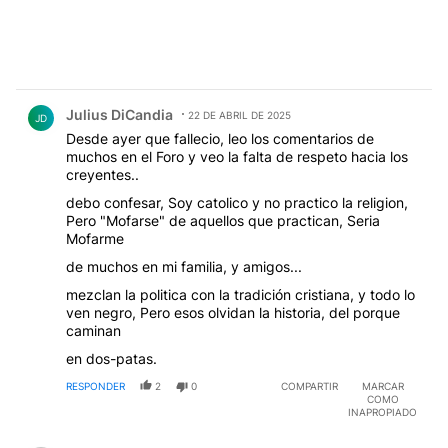
Comentario de Julius DiCandia.
Julius DiCandia
22 DE ABRIL DE 2025
JD
Desde ayer que fallecio, leo los comentarios de
muchos en el Foro y veo la falta de respeto hacia los
creyentes..
debo confesar, Soy catolico y no practico la religion,
Pero "Mofarse" de aquellos que practican, Seria
Mofarme
de muchos en mi familia, y amigos...
mezclan la politica con la tradición cristiana, y todo lo
ven negro, Pero esos olvidan la historia, del porque
caminan
en dos-patas.
RESPONDER
2
0
COMPARTIR
MARCAR
COMO
INAPROPIADO
Comentario de Bidón de BiIardo.