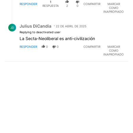
1
RESPONDER
COMPARTIR
MARCAR
RESPUESTA
2
0
COMO
INAPROPIADO
Respuesta de Julius DiCandia.
Julius DiCandia
22 DE ABRIL DE 2025
JD
Replying to deactivated user
La Secta-Neoliberal es anti-civilización
RESPONDER
0
0
COMPARTIR
MARCAR
COMO
INAPROPIADO