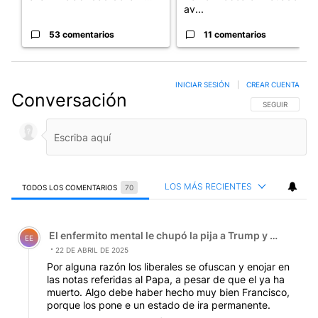
av...
53 comentarios
11 comentarios
INICIAR SESIÓN
|
CREAR CUENTA
Conversación
SIGA ESTA CO
SEGUIR
LOS MÁS RECIENTES
TODOS LOS COMENTARIOS
70
Todos los comentarios
Comentario de El enfermito mental le chupó la pija a Tru
El enfermito mental le chupó la pija a Trump y el zanaho
EE
22 DE ABRIL DE 2025
Por alguna razón los liberales se ofuscan y enojar en
las notas referidas al Papa, a pesar de que el ya ha
muerto. Algo debe haber hecho muy bien Francisco,
porque los pone e un estado de ira permanente.