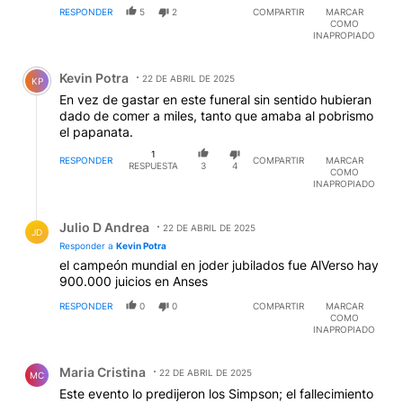
RESPONDER
5
2
COMPARTIR
MARCAR
COMO
INAPROPIADO
Comentario de Kevin Potra.
Kevin Potra
22 DE ABRIL DE 2025
KP
En vez de gastar en este funeral sin sentido hubieran
dado de comer a miles, tanto que amaba al pobrismo
el papanata.
1
RESPONDER
COMPARTIR
MARCAR
RESPUESTA
3
4
COMO
INAPROPIADO
Respuesta de Julio D Andrea.
Julio D Andrea
22 DE ABRIL DE 2025
JD
Responder a
Kevin Potra
el campeón mundial en joder jubilados fue AlVerso hay
900.000 juicios en Anses
RESPONDER
0
0
COMPARTIR
MARCAR
COMO
INAPROPIADO
Comentario de Maria Cristina.
Maria Cristina
22 DE ABRIL DE 2025
MC
Este evento lo predijeron los Simpson; el fallecimiento