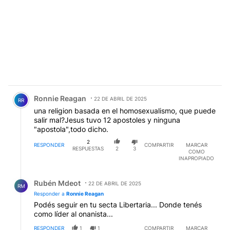
Comentario de Ronnie Reagan.
Ronnie Reagan
22 DE ABRIL DE 2025
RR
una religion basada en el homosexualismo, que puede
salir mal?Jesus tuvo 12 apostoles y ninguna
"apostola",todo dicho.
2
RESPONDER
COMPARTIR
MARCAR
RESPUESTAS
2
3
COMO
INAPROPIADO
Respuesta de Rubén Mdeot.
Rubén Mdeot
22 DE ABRIL DE 2025
RM
Responder a
Ronnie Reagan
Podés seguir en tu secta Libertaria... Donde tenés
como líder al onanista...
RESPONDER
1
1
COMPARTIR
MARCAR