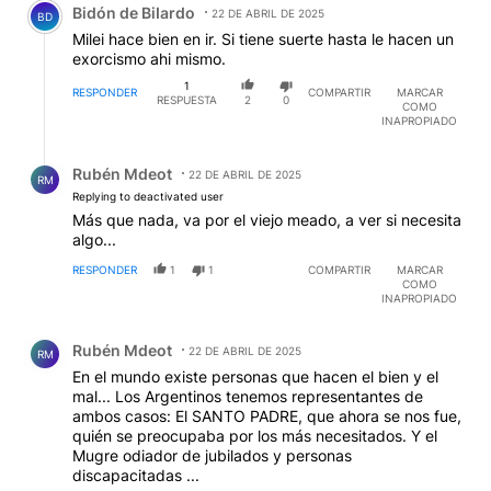
Bidón de BiIardo
22 DE ABRIL DE 2025
BD
Milei hace bien en ir. Si tiene suerte hasta le hacen un
exorcismo ahi mismo.
1
RESPONDER
COMPARTIR
MARCAR
RESPUESTA
2
0
COMO
INAPROPIADO
Respuesta de Rubén Mdeot.
Rubén Mdeot
22 DE ABRIL DE 2025
RM
Replying to deactivated user
Más que nada, va por el viejo meado, a ver si necesita
algo...
RESPONDER
1
1
COMPARTIR
MARCAR
COMO
INAPROPIADO
Comentario de Rubén Mdeot.
Rubén Mdeot
22 DE ABRIL DE 2025
RM
En el mundo existe personas que hacen el bien y el
mal... Los Argentinos tenemos representantes de
ambos casos: El SANTO PADRE, que ahora se nos fue,
quién se preocupaba por los más necesitados. Y el
Mugre odiador de jubilados y personas
discapacitadas ...