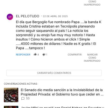
COMO
INAPROPIADO
Comentario de EL PELOTUDO.
EL PELOTUDO
22 DE ABRIL DE 2025
EP
El día que Bergoglio fue nombrado Papa ....la banda K
incluida Cristina estaban en Tecnópolis planeando
como seguir saqueando al país ! La noticia los
sorprendió y su enojo fue muy muy notorio ! Hasta
insultos ! Cómo hicieron ambos el click ! Simple
.....4000 millones de dólares ! Nadie es K gratis ! El
Papa ....tampoco !
RESPONDER
4
1
COMPARTIR
MARCAR
COMO
INAPROPIADO
CARGAR MÁS COMENTARIOS
CONVERSACIONES ACTIVAS
Este listado muestra los artículos con más comentarios en los últim
Un artículo de tendencia con el título "El Senado dio media sanci
El Senado dio media sanción a la Inviolabilidad de la
Propiedad Privada: el Gobierno tuvo que ceder en la
Ley del Manejo del Fuego
53
Un artículo de tendencia con el título "Javier Milei se reunió con
Javier Milei se reunió con Daniel Noboa en Ecuador y