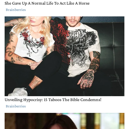
Que situación lamentable ! E inexplicable.! Salud y
educación , son las áreas mas importantes en
cualquier gobierno.
RESPONDER
0
0
COMPARTIR
MARCAR
COMO
INAPROPIADO
Comentario de Martin Lerma.
Martin Lerma
4 DE NOVIEMBRE DE 2022
Que vayan a laburar a los hospitales de provincia que
pagan mucho mejor.
RESPONDER
0
0
COMPARTIR
MARCAR
COMO
INAPROPIADO
Comentario de pedro alfredo gardella.
pedro alfredo gardella
4 DE NOVIEMBRE DE 2022
sr intendente creo que ,va siendo hora que se ocupe
de los hospitales,que cada vez mas tiene mas
pacientes,como consecuencia del aumento constante
de las privadas,dejemos por un tiempo de arreglar
todo aquello que se ve y gaste un poco mas en salud
RESPONDER
2
0
COMPARTIR
MARCAR
COMO
INAPROPIADO