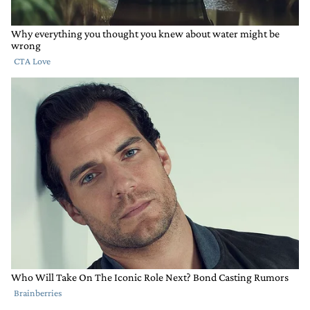
RESPONDER
0
0
COMPARTIR
MARCAR
COMO
INAPROPIADO
Comentario de María Teresa Casas.
María Teresa Casas
4 DE NOVIEMBRE DE 2022