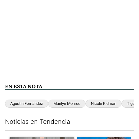
EN ESTA NOTA
Agustin Fernandez
Marilyn Monroe
Nicole Kidman
Tiger
Noticias en Tendencia
Este listado muestra los artículos con más comentarios en los últim