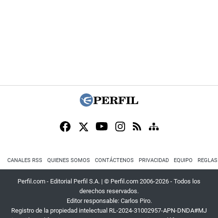
CANALES RSS
QUIENES SOMOS
CONTÁCTENOS
PRIVACIDAD
EQUIPO
REGLAS
Perfil.com - Editorial Perfil S.A.
| © Perfil.com 2006-2026 - Todos los
derechos reservados.
Editor responsable: Carlos Piro.
Registro de la propiedad intelectual RL-2024-31002957-APN-DNDA#MJ