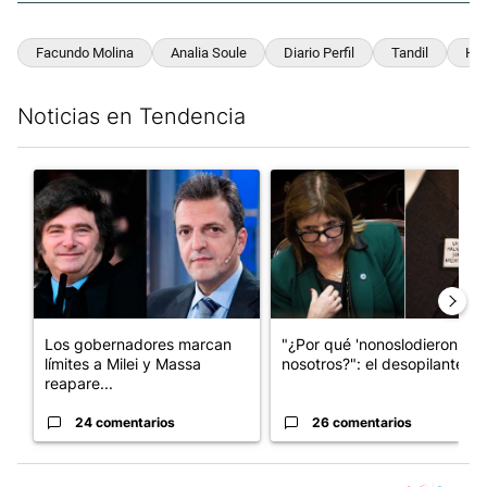
Facundo Molina
Analia Soule
Diario Perfil
Tandil
Ho
Noticias en Tendencia
Este listado muestra los artículos con más comentarios en los últim
Un artículo de tendencia con el título "Los gobernadores marcan
Un artículo de tendencia con e
Los gobernadores marcan
"¿Por qué 'nonoslodieron' a
límites a Milei y Massa
nosotros?": el desopilante ...
reapare...
24 comentarios
26 comentarios