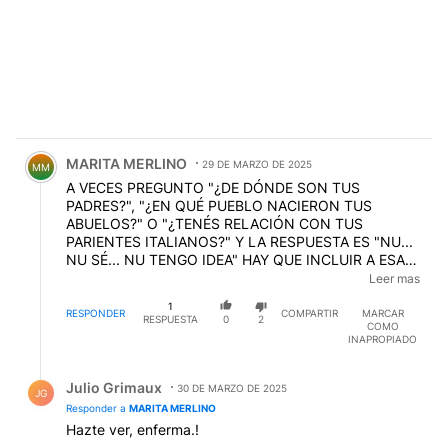
Comentario de MARITA MERLINO.
MARITA MERLINO
29 DE MARZO DE 2025
MM
A VECES PREGUNTO "¿DE DÓNDE SON TUS
PADRES?", "¿EN QUÉ PUEBLO NACIERON TUS
ABUELOS?" O "¿TENÉS RELACIÓN CON TUS
PARIENTES ITALIANOS?" Y LA RESPUESTA ES "NU...
NU SÉ... NU TENGO IDEA" HAY QUE INCLUIR A ESA
GENTE NACIDA DE UN REPOLLO, QUE JAMÁS SE
Leer mas
INTERESÓ POR SUS ORÍGENES, QUE NO SABEN UNA
1
PALABRA DE ITALIANO, ETC. PARA QUE JAMÁS SE
RESPONDER
COMPARTIR
MARCAR
RESPUESTA
0
2
COMO
LES OCURRA PEDIR LA DOBLE NACIONALIDAD.
INAPROPIADO
Respuesta de Julio Grimaux.
Julio Grimaux
30 DE MARZO DE 2025
JG
Responder a
MARITA MERLINO
Hazte ver, enferma.!