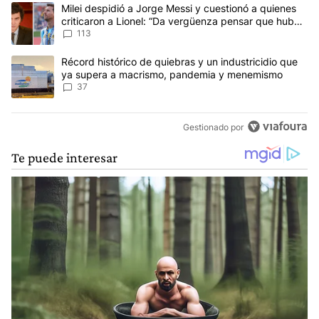
Este listado muestra los artículos con más comentarios en los últim
Un artículo de tendencia con el título "Milei despidió a Jorge Mes
Milei despidió a Jorge Messi y cuestionó a quienes
criticaron a Lionel: “Da vergüenza pensar que hubo
anti-Messi”
113
Un artículo de tendencia con el título "Récord histórico de quie
Récord histórico de quiebras y un industricidio que
ya supera a macrismo, pandemia y menemismo
37
Gestionado por