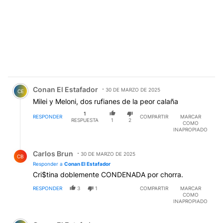
Comentario de Conan El Estafador.
Conan El Estafador
30 DE MARZO DE 2025
CE
Milei y Meloni, dos rufianes de la peor calaña
1
RESPONDER
COMPARTIR
MARCAR
RESPUESTA
1
2
COMO
INAPROPIADO
Respuesta de Carlos Brun.
Carlos Brun
30 DE MARZO DE 2025
CB
Responder a
Conan El Estafador
Cri$tina doblemente CONDENADA por chorra.
RESPONDER
3
1
COMPARTIR
MARCAR
COMO
INAPROPIADO
Comentario de Conan El Estafador.