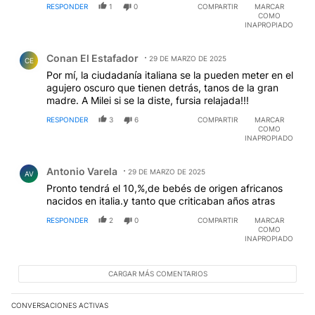
RESPONDER
1
0
COMPARTIR
MARCAR
COMO
INAPROPIADO
Comentario de Conan El Estafador.
Conan El Estafador
29 DE MARZO DE 2025
CE
Por mí, la ciudadanía italiana se la pueden meter en el
agujero oscuro que tienen detrás, tanos de la gran
madre. A Milei si se la diste, fursia relajada!!!
RESPONDER
3
6
COMPARTIR
MARCAR
COMO
INAPROPIADO
Comentario de Antonio Varela.
Antonio Varela
29 DE MARZO DE 2025
AV
Pronto tendrá el 10,%,de bebés de origen africanos
nacidos en italia.y tanto que criticaban años atras
RESPONDER
2
0
COMPARTIR
MARCAR
COMO
INAPROPIADO
CARGAR MÁS COMENTARIOS
CONVERSACIONES ACTIVAS