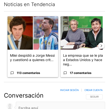
Noticias en Tendencia
Este listado muestra los artículos con más comentarios en los últim
Un artículo de tendencia con el título "Milei despidió a Jorge 
Un artículo de tendencia con 
Milei despidió a Jorge Messi
La empresa que se le plantó
y cuestionó a quienes crit...
a Estados Unidos y hace
neg...
113 comentarios
17 comentarios
INICIAR SESIÓN
|
CREAR CUENTA
Conversación
SIGA ESTA CO
SEGUIR