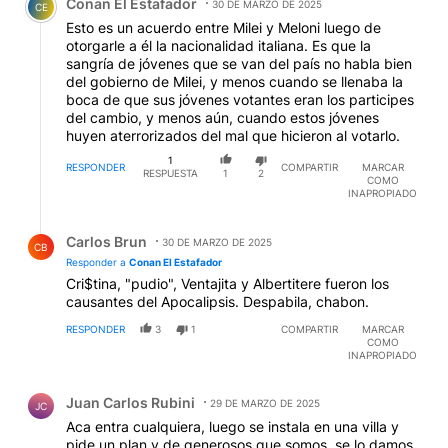
Conan El Estafador
30 DE MARZO DE 2025
CE
Esto es un acuerdo entre Milei y Meloni luego de
otorgarle a él la nacionalidad italiana. Es que la
sangría de jóvenes que se van del país no habla bien
del gobierno de Milei, y menos cuando se llenaba la
boca de que sus jóvenes votantes eran los participes
del cambio, y menos aún, cuando estos jóvenes
huyen aterrorizados del mal que hicieron al votarlo.
1
RESPONDER
COMPARTIR
MARCAR
RESPUESTA
1
2
COMO
INAPROPIADO
Respuesta de Carlos Brun.
Carlos Brun
30 DE MARZO DE 2025
CB
Responder a
Conan El Estafador
Cri$tina, "pudio", Ventajita y Albertitere fueron los
causantes del Apocalipsis. Despabila, chabon.
RESPONDER
3
1
COMPARTIR
MARCAR
COMO
INAPROPIADO
Comentario de Juan Carlos Rubini.
Juan Carlos Rubini
29 DE MARZO DE 2025
JC
Aca entra cualquiera, luego se instala en una villa y
pide un plan y de generosos que somos, se lo damos.