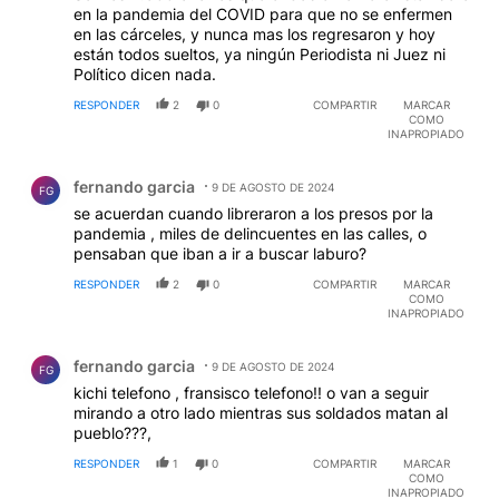
en la pandemia del COVID para que no se enfermen
en las cárceles, y nunca mas los regresaron y hoy
están todos sueltos, ya ningún Periodista ni Juez ni
Político dicen nada.
RESPONDER
2
0
COMPARTIR
MARCAR
COMO
INAPROPIADO
Comentario de fernando garcia.
fernando garcia
9 DE AGOSTO DE 2024
FG
se acuerdan cuando libreraron a los presos por la
pandemia , miles de delincuentes en las calles, o
pensaban que iban a ir a buscar laburo?
RESPONDER
2
0
COMPARTIR
MARCAR
COMO
INAPROPIADO
Comentario de fernando garcia.
fernando garcia
9 DE AGOSTO DE 2024
FG
kichi telefono , fransisco telefono!! o van a seguir
mirando a otro lado mientras sus soldados matan al
pueblo???,
RESPONDER
1
0
COMPARTIR
MARCAR
COMO
INAPROPIADO