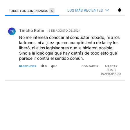
LOS MÁS RECIENTES
TODOS LOS COMENTARIOS
5
Todos los comentarios
Comentario de Tincho Rofie.
Tincho Rofie
9 DE AGOSTO DE 2024
TR
No me interesa conocer al conductor robado, ni a los
ladrones, ni al juez que en cumplimiento de la ley los
liberó, ni a los legisladores que la hicieron posible.
Sino a la ideología que hay detrás de todo esto que
parece ir contra el sentido común.
RESPONDER
0
0
COMPARTIR
MARCAR
COMO
INAPROPIADO