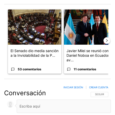
Este listado muestra los artículos con más comentarios en los últim
Un artículo de tendencia con el título "El Senado dio media san
Un artículo de tendencia con e
El Senado dio media sanción
Javier Milei se reunió con
a la Inviolabilidad de la P...
Daniel Noboa en Ecuador y
av...
53 comentarios
11 comentarios
INICIAR SESIÓN
|
CREAR CUENTA
Conversación
SIGA ESTA CO
SEGUIR