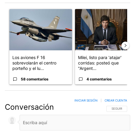
Este listado muestra los artículos con más comentarios en los últim
Un artículo de tendencia con el título "Los aviones F 16 sobrevo
Un artículo de tendencia con el
Los aviones F 16
Milei, listo para 'atajar'
sobrevolarán el centro
corridas: posteó que
porteño y el lu...
"Argent...
58 comentarios
4 comentarios
INICIAR SESIÓN
|
CREAR CUENTA
Conversación
SIGA ESTA CO
SEGUIR