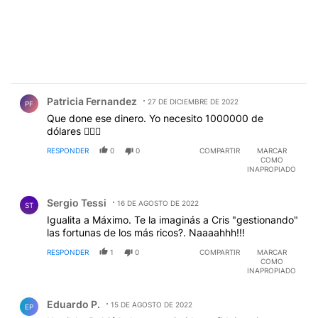
Comentario de Patricia Fernandez.
Patricia Fernandez
27 DE DICIEMBRE DE 2022
PF
Que done ese dinero. Yo necesito 1000000 de
dólares 💁🏻‍♀️
RESPONDER
0
0
COMPARTIR
MARCAR
COMO
INAPROPIADO
Comentario de Sergio Tessi.
Sergio Tessi
16 DE AGOSTO DE 2022
ST
Igualita a Máximo. Te la imaginás a Cris "gestionando"
las fortunas de los más ricos?. Naaaahhh!!!
RESPONDER
1
0
COMPARTIR
MARCAR
COMO
INAPROPIADO
Comentario de Eduardo P..
Eduardo P.
15 DE AGOSTO DE 2022
EP