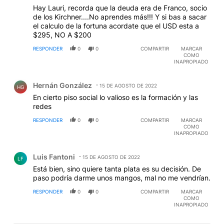
Hay Lauri, recorda que la deuda era de Franco, socio
de los Kirchner....No aprendes más!!! Y si bas a sacar
el calculo de la fortuna acordate que el USD esta a
$295, NO A $200
RESPONDER
0
0
COMPARTIR
MARCAR
COMO
INAPROPIADO
Comentario de Hernán González.
Hernán González
15 DE AGOSTO DE 2022
HG
En cierto piso social lo valioso es la formación y las
redes
RESPONDER
0
0
COMPARTIR
MARCAR
COMO
INAPROPIADO
Comentario de Luis Fantoni.
Luis Fantoni
15 DE AGOSTO DE 2022
LF
Está bien, sino quiere tanta plata es su decisión. De
paso podría darme unos mangos, mal no me vendrían.
RESPONDER
0
0
COMPARTIR
MARCAR
COMO
INAPROPIADO