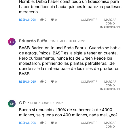
Horrible. Debió haber constituido un fideicomiso para
hacer beneficencia hacia quienes le parezca pudiesen
merecerlo.-
RESPONDER
0
0
COMPARTIR
MARCAR
COMO
INAPROPIADO
Comentario de Eduardo Buffa.
Eduardo Buffa
15 DE AGOSTO DE 2022
EB
BASF: Baden Anilin und Soda Fabrik. Cuando se habla
de agroquímicos, BASF es la sigla a tener en cuenta.
Pero curiosamente, nunca los de Green Peace los
molestaron, prefiriendo las plantas petrolíferas...de
donde sale la materia base de los miles de productos
BASF.
RESPONDER
0
0
COMPARTIR
MARCAR
COMO
INAPROPIADO
Comentario de G P.
G P
15 DE AGOSTO DE 2022
GP
Bueno si renunció al 90% de su herencia de 4000
millones, se queda con 400 millones, nada mal, ¿no?
RESPONDER
0
0
COMPARTIR
MARCAR
COMO