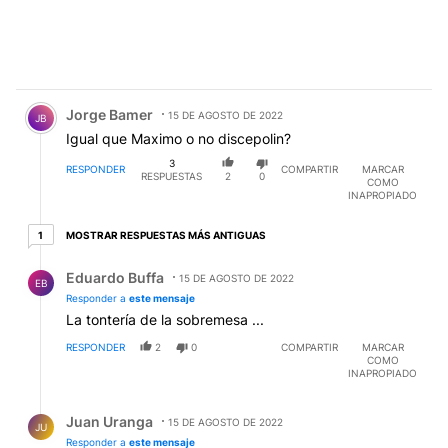
Comentario de Jorge Bamer.
Jorge Bamer
15 DE AGOSTO DE 2022
JB
Igual que Maximo o no discepolin?
3
RESPONDER
COMPARTIR
MARCAR
RESPUESTAS
2
0
COMO
INAPROPIADO
1 respuesta más antiguas
MOSTRAR RESPUESTAS MÁS ANTIGUAS
1
Respuesta de Eduardo Buffa.
Eduardo Buffa
15 DE AGOSTO DE 2022
EB
Responder a
este mensaje
La tontería de la sobremesa ...
RESPONDER
2
0
COMPARTIR
MARCAR
COMO
INAPROPIADO
Respuesta de Juan Uranga.
Juan Uranga
15 DE AGOSTO DE 2022
JU
Responder a
este mensaje