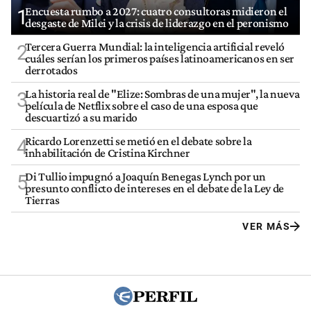
Encuesta rumbo a 2027: cuatro consultoras midieron el
1
desgaste de Milei y la crisis de liderazgo en el peronismo
Tercera Guerra Mundial: la inteligencia artificial reveló
2
cuáles serían los primeros países latinoamericanos en ser
derrotados
La historia real de "Elize: Sombras de una mujer", la nueva
3
película de Netflix sobre el caso de una esposa que
descuartizó a su marido
Ricardo Lorenzetti se metió en el debate sobre la
4
inhabilitación de Cristina Kirchner
Di Tullio impugnó a Joaquín Benegas Lynch por un
5
presunto conflicto de intereses en el debate de la Ley de
Tierras
VER MÁS