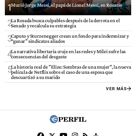
Murió Jorge Messi, el papá de Lionel Messi, en Rosario
1
La Rosada busca culpables después de la derrota en el
2
Senado y recalcula su estrategia
Caputo y Sturzenegger crean un fondo para indemnizar y
3
“ganar” sindicatos aliados
La narrativa libertaria cruje en las redes y Milei sufre las
4
consecuencias del desgaste
La historia real de "Elize: Sombras de una mujer", la nueva
5
película de Netflix sobre el caso de una esposa que
descuartizó a su marido
VER MÁS