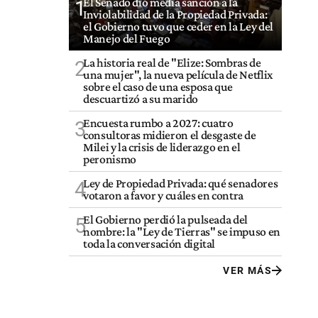
El Senado dio media sanción a la
1
Inviolabilidad de la Propiedad Privada:
el Gobierno tuvo que ceder en la Ley del
Manejo del Fuego
La historia real de "Elize: Sombras de
2
una mujer", la nueva película de Netflix
sobre el caso de una esposa que
descuartizó a su marido
Encuesta rumbo a 2027: cuatro
3
consultoras midieron el desgaste de
Milei y la crisis de liderazgo en el
peronismo
Ley de Propiedad Privada: qué senadores
4
votaron a favor y cuáles en contra
El Gobierno perdió la pulseada del
5
nombre: la "Ley de Tierras" se impuso en
toda la conversación digital
VER MÁS