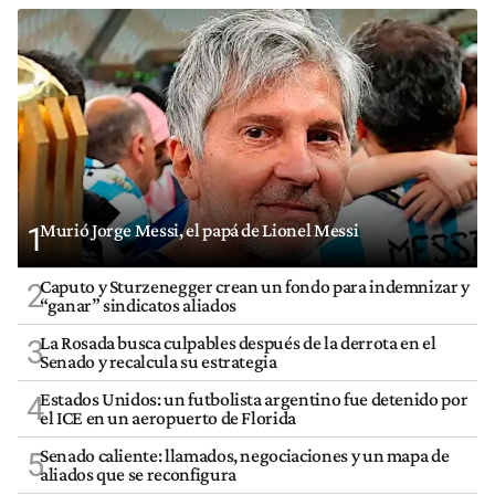
Murió Jorge Messi, el papá de Lionel Messi
1
Caputo y Sturzenegger crean un fondo para indemnizar y
2
“ganar” sindicatos aliados
La Rosada busca culpables después de la derrota en el
3
Senado y recalcula su estrategia
Estados Unidos: un futbolista argentino fue detenido por
4
el ICE en un aeropuerto de Florida
Senado caliente: llamados, negociaciones y un mapa de
5
aliados que se reconfigura