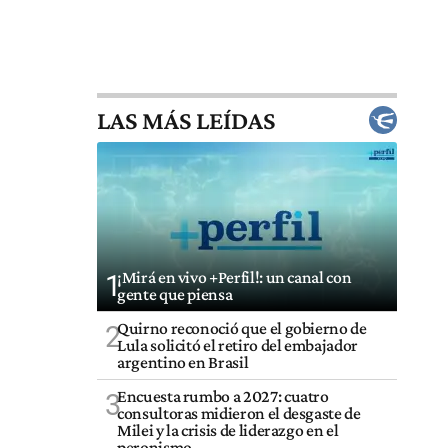
LAS MÁS LEÍDAS
¡Mirá en vivo +Perfil!: un canal con
1
gente que piensa
Quirno reconoció que el gobierno de
2
Lula solicitó el retiro del embajador
argentino en Brasil
Encuesta rumbo a 2027: cuatro
3
consultoras midieron el desgaste de
Milei y la crisis de liderazgo en el
peronismo