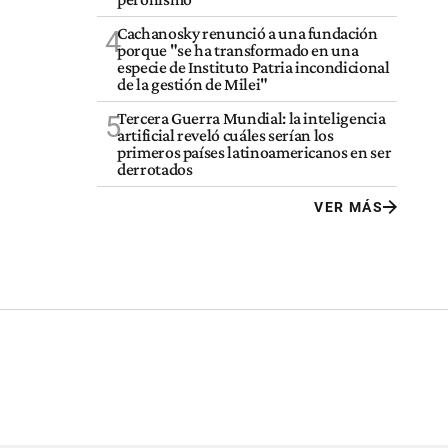
Cachanosky renunció a una fundación
4
porque "se ha transformado en una
especie de Instituto Patria incondicional
de la gestión de Milei"
Tercera Guerra Mundial: la inteligencia
5
artificial reveló cuáles serían los
primeros países latinoamericanos en ser
derrotados
VER MÁS