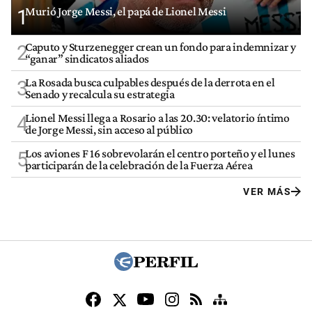
Murió Jorge Messi, el papá de Lionel Messi
1
Caputo y Sturzenegger crean un fondo para indemnizar y
2
“ganar” sindicatos aliados
La Rosada busca culpables después de la derrota en el
3
Senado y recalcula su estrategia
Lionel Messi llega a Rosario a las 20.30: velatorio íntimo
4
de Jorge Messi, sin acceso al público
Los aviones F 16 sobrevolarán el centro porteño y el lunes
5
participarán de la celebración de la Fuerza Aérea
VER MÁS