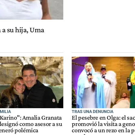
 a su hija, Uma
AMILIA
TRAS UNA DENUNCIA
Karino": Amalia Granata
El pesebre en Olga: el sa
designó como asesor a su
promovió la visita a gen
eneró polémica
convocó a un rezo en la p