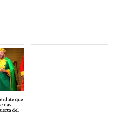
cerdote que
ocidas
uerta del