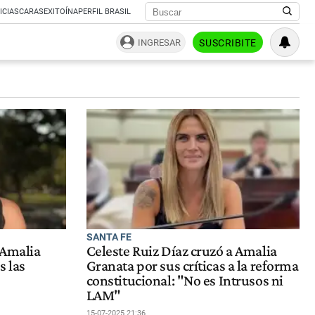
ICIAS
CARAS
EXITOÍNA
PERFIL BRASIL
INGRESAR
SUSCRIBITE
SANTA FE
 Amalia
Celeste Ruiz Díaz cruzó a Amalia
s las
Granata por sus críticas a la reforma
constitucional: "No es Intrusos ni
LAM"
15-07-2025 21:36