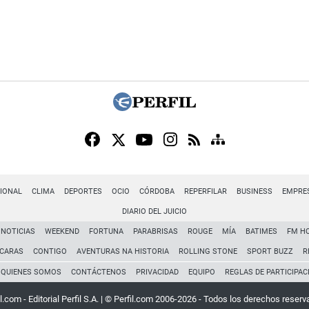
IONAL
CLIMA
DEPORTES
OCIO
CÓRDOBA
REPERFILAR
BUSINESS
EMPRE
DIARIO DEL JUICIO
NOTICIAS
WEEKEND
FORTUNA
PARABRISAS
ROUGE
MÍA
BATIMES
FM H
CARAS
CONTIGO
AVENTURAS NA HISTORIA
ROLLING STONE
SPORT BUZZ
R
QUIENES SOMOS
CONTÁCTENOS
PRIVACIDAD
EQUIPO
REGLAS DE PARTICIPAC
l.com - Editorial Perfil S.A.
| © Perfil.com 2006-2026 - Todos los derechos reserv