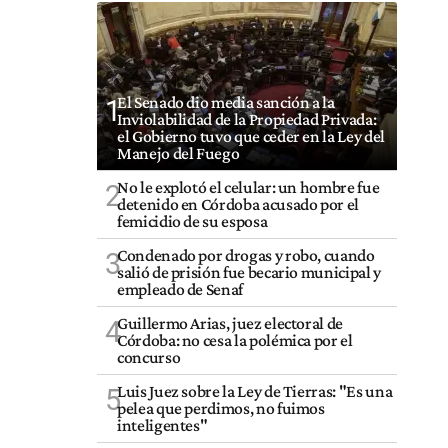
El Senado dio media sanción a la
1
Inviolabilidad de la Propiedad Privada:
el Gobierno tuvo que ceder en la Ley del
Manejo del Fuego
No le explotó el celular: un hombre fue
2
detenido en Córdoba acusado por el
femicidio de su esposa
Condenado por drogas y robo, cuando
3
salió de prisión fue becario municipal y
empleado de Senaf
Guillermo Arias, juez electoral de
4
Córdoba: no cesa la polémica por el
concurso
Luis Juez sobre la Ley de Tierras: "Es una
5
pelea que perdimos, no fuimos
inteligentes"