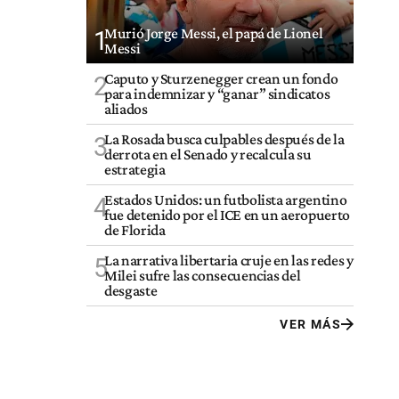
Murió Jorge Messi, el papá de Lionel
1
Messi
Caputo y Sturzenegger crean un fondo
2
para indemnizar y “ganar” sindicatos
aliados
La Rosada busca culpables después de la
3
derrota en el Senado y recalcula su
estrategia
Estados Unidos: un futbolista argentino
4
fue detenido por el ICE en un aeropuerto
de Florida
La narrativa libertaria cruje en las redes y
5
Milei sufre las consecuencias del
desgaste
VER MÁS