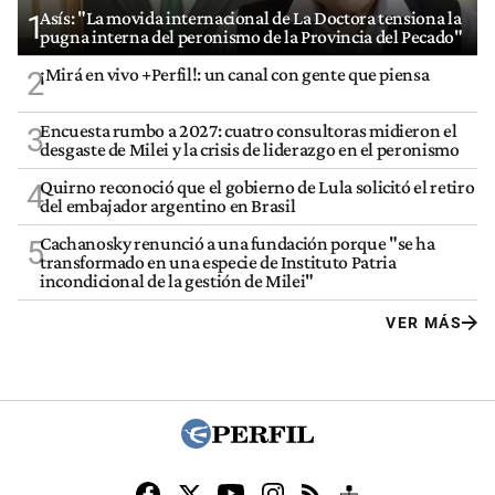
Asís: "La movida internacional de La Doctora tensiona la
1
pugna interna del peronismo de la Provincia del Pecado"
¡Mirá en vivo +Perfil!: un canal con gente que piensa
2
Encuesta rumbo a 2027: cuatro consultoras midieron el
3
desgaste de Milei y la crisis de liderazgo en el peronismo
Quirno reconoció que el gobierno de Lula solicitó el retiro
4
del embajador argentino en Brasil
Cachanosky renunció a una fundación porque "se ha
5
transformado en una especie de Instituto Patria
incondicional de la gestión de Milei"
VER MÁS