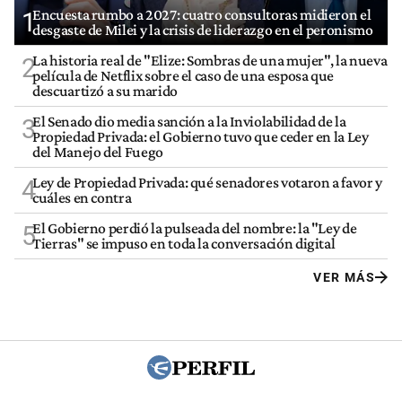
Encuesta rumbo a 2027: cuatro consultoras midieron el
1
desgaste de Milei y la crisis de liderazgo en el peronismo
La historia real de "Elize: Sombras de una mujer", la nueva
2
película de Netflix sobre el caso de una esposa que
descuartizó a su marido
El Senado dio media sanción a la Inviolabilidad de la
3
Propiedad Privada: el Gobierno tuvo que ceder en la Ley
del Manejo del Fuego
Ley de Propiedad Privada: qué senadores votaron a favor y
4
cuáles en contra
El Gobierno perdió la pulseada del nombre: la "Ley de
5
Tierras" se impuso en toda la conversación digital
VER MÁS