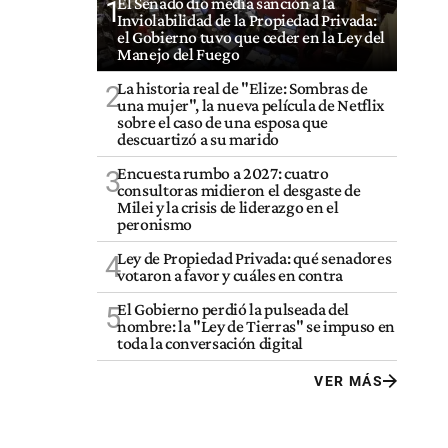
El Senado dio media sanción a la
1
Inviolabilidad de la Propiedad Privada:
el Gobierno tuvo que ceder en la Ley del
Manejo del Fuego
La historia real de "Elize: Sombras de
2
una mujer", la nueva película de Netflix
sobre el caso de una esposa que
descuartizó a su marido
Encuesta rumbo a 2027: cuatro
3
consultoras midieron el desgaste de
Milei y la crisis de liderazgo en el
peronismo
Ley de Propiedad Privada: qué senadores
4
votaron a favor y cuáles en contra
El Gobierno perdió la pulseada del
5
nombre: la "Ley de Tierras" se impuso en
toda la conversación digital
VER MÁS