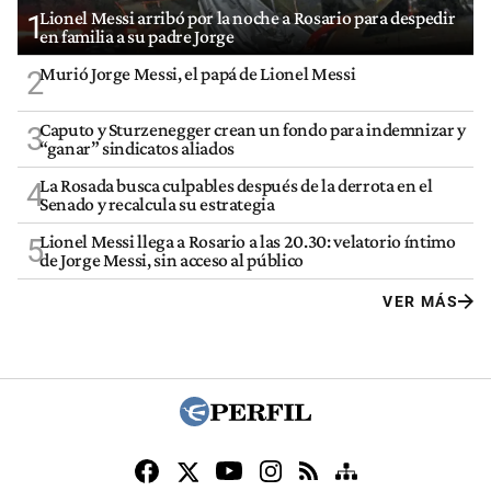
Lionel Messi arribó por la noche a Rosario para despedir
1
en familia a su padre Jorge
Murió Jorge Messi, el papá de Lionel Messi
2
Caputo y Sturzenegger crean un fondo para indemnizar y
3
“ganar” sindicatos aliados
La Rosada busca culpables después de la derrota en el
4
Senado y recalcula su estrategia
Lionel Messi llega a Rosario a las 20.30: velatorio íntimo
5
de Jorge Messi, sin acceso al público
VER MÁS