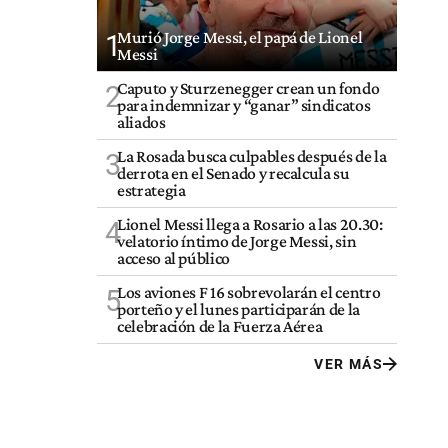
Murió Jorge Messi, el papá de Lionel
1
Messi
Caputo y Sturzenegger crean un fondo
2
para indemnizar y “ganar” sindicatos
aliados
La Rosada busca culpables después de la
3
derrota en el Senado y recalcula su
estrategia
Lionel Messi llega a Rosario a las 20.30:
4
velatorio íntimo de Jorge Messi, sin
acceso al público
Los aviones F 16 sobrevolarán el centro
5
porteño y el lunes participarán de la
celebración de la Fuerza Aérea
VER MÁS