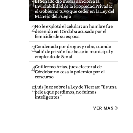
El Senado dio media sanción a la
1
Inviolabilidad de la Propiedad Privada:
el Gobierno tuvo que ceder en la Ley del
Manejo del Fuego
No le explotó el celular: un hombre fue
2
detenido en Córdoba acusado por el
femicidio de su esposa
Condenado por drogas y robo, cuando
3
salió de prisión fue becario municipal y
empleado de Senaf
Guillermo Arias, juez electoral de
4
Córdoba: no cesa la polémica por el
concurso
Luis Juez sobre la Ley de Tierras: "Es una
5
pelea que perdimos, no fuimos
inteligentes"
VER MÁS