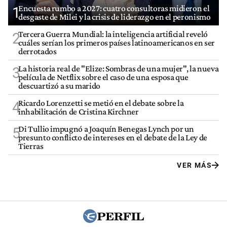
Encuesta rumbo a 2027: cuatro consultoras midieron el
1
desgaste de Milei y la crisis de liderazgo en el peronismo
Tercera Guerra Mundial: la inteligencia artificial reveló
2
cuáles serían los primeros países latinoamericanos en ser
derrotados
La historia real de "Elize: Sombras de una mujer", la nueva
3
película de Netflix sobre el caso de una esposa que
descuartizó a su marido
Ricardo Lorenzetti se metió en el debate sobre la
4
inhabilitación de Cristina Kirchner
Di Tullio impugnó a Joaquín Benegas Lynch por un
5
presunto conflicto de intereses en el debate de la Ley de
Tierras
VER MÁS