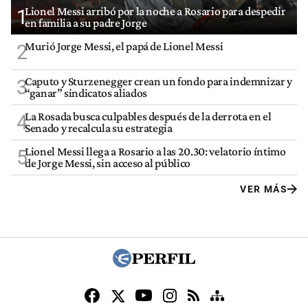
Lionel Messi arribó por la noche a Rosario para despedir
1
en familia a su padre Jorge
Murió Jorge Messi, el papá de Lionel Messi
2
Caputo y Sturzenegger crean un fondo para indemnizar y
3
“ganar” sindicatos aliados
La Rosada busca culpables después de la derrota en el
4
Senado y recalcula su estrategia
Lionel Messi llega a Rosario a las 20.30: velatorio íntimo
5
de Jorge Messi, sin acceso al público
VER MÁS