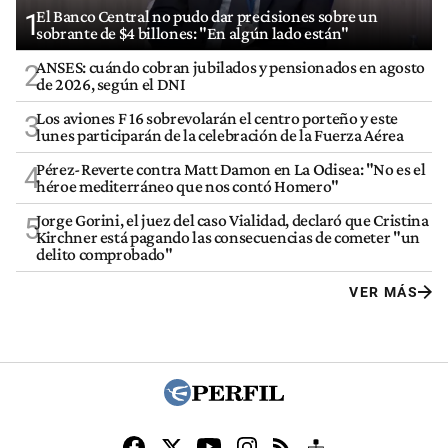
El Banco Central no pudo dar precisiones sobre un
1
sobrante de $4 billones: "En algún lado están"
ANSES: cuándo cobran jubilados y pensionados en agosto
2
de 2026, según el DNI
Los aviones F 16 sobrevolarán el centro porteño y este
3
lunes participarán de la celebración de la Fuerza Aérea
Pérez-Reverte contra Matt Damon en La Odisea: "No es el
4
héroe mediterráneo que nos contó Homero"
Jorge Gorini, el juez del caso Vialidad, declaró que Cristina
5
Kirchner está pagando las consecuencias de cometer "un
delito comprobado"
VER MÁS