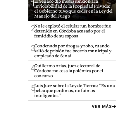
El Senado dio media sanción a la
1
Inviolabilidad de la Propiedad Privada:
el Gobierno tuvo que ceder en la Ley del
Manejo del Fuego
No le explotó el celular: un hombre fue
2
detenido en Córdoba acusado por el
femicidio de su esposa
Condenado por drogas y robo, cuando
3
salió de prisión fue becario municipal y
empleado de Senaf
Guillermo Arias, juez electoral de
4
Córdoba: no cesa la polémica por el
concurso
Luis Juez sobre la Ley de Tierras: "Es una
5
pelea que perdimos, no fuimos
inteligentes"
VER MÁS