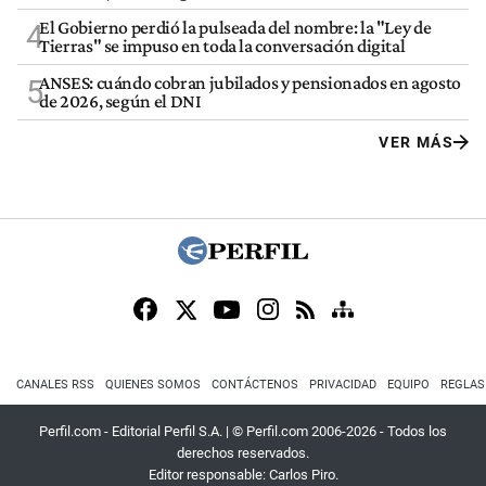
El Gobierno perdió la pulseada del nombre: la "Ley de
4
Tierras" se impuso en toda la conversación digital
ANSES: cuándo cobran jubilados y pensionados en agosto
5
de 2026, según el DNI
VER MÁS
CANALES RSS
QUIENES SOMOS
CONTÁCTENOS
PRIVACIDAD
EQUIPO
REGLAS
Perfil.com - Editorial Perfil S.A.
| © Perfil.com 2006-2026 - Todos los
derechos reservados.
Editor responsable: Carlos Piro.