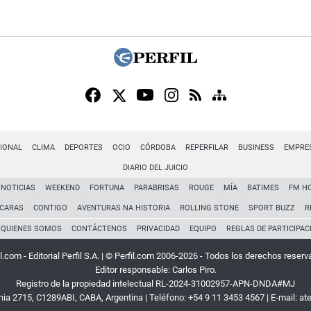
IONAL
CLIMA
DEPORTES
OCIO
CÓRDOBA
REPERFILAR
BUSINESS
EMPRE
DIARIO DEL JUICIO
NOTICIAS
WEEKEND
FORTUNA
PARABRISAS
ROUGE
MÍA
BATIMES
FM H
CARAS
CONTIGO
AVENTURAS NA HISTORIA
ROLLING STONE
SPORT BUZZ
R
QUIENES SOMOS
CONTÁCTENOS
PRIVACIDAD
EQUIPO
REGLAS DE PARTICIPAC
l.com - Editorial Perfil S.A.
| © Perfil.com 2006-2026 - Todos los derechos reserv
Editor responsable: Carlos Piro.
Registro de la propiedad intelectual RL-2024-31002957-APN-DNDA#MJ
rnia 2715
,
C1289ABI
,
CABA, Argentina
| Teléfono:
+54 9 11 3453 4567
| E-mail:
at