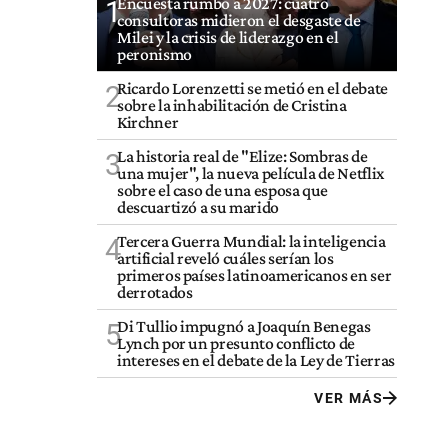
Encuesta rumbo a 2027: cuatro
1
consultoras midieron el desgaste de
Milei y la crisis de liderazgo en el
peronismo
Ricardo Lorenzetti se metió en el debate
2
sobre la inhabilitación de Cristina
Kirchner
La historia real de "Elize: Sombras de
3
una mujer", la nueva película de Netflix
sobre el caso de una esposa que
descuartizó a su marido
Tercera Guerra Mundial: la inteligencia
4
artificial reveló cuáles serían los
primeros países latinoamericanos en ser
derrotados
Di Tullio impugnó a Joaquín Benegas
5
Lynch por un presunto conflicto de
intereses en el debate de la Ley de Tierras
VER MÁS