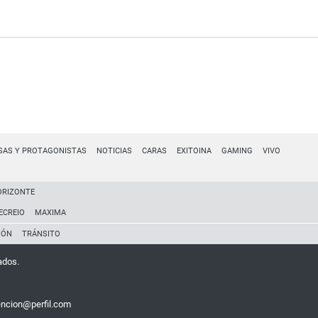
SAS Y PROTAGONISTAS
NOTICIAS
CARAS
EXITOINA
GAMING
VIVO
ORIZONTE
ECREIO
MAXIMA
IÓN
TRÁNSITO
ados.
encion@perfil.com