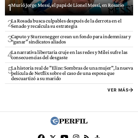
Murió Jorge Messi, el papá de Lionel Messi, en Rosario
1
La Rosada busca culpables después de la derrota en el
2
Senado y recalcula su estrategia
Caputo y Sturzenegger crean un fondo para indemnizar y
3
“ganar” sindicatos aliados
La narrativa libertaria cruje en las redes y Milei sufre las
4
consecuencias del desgaste
La historia real de "Elize: Sombras de una mujer", la nueva
5
película de Netflix sobre el caso de una esposa que
descuartizó a su marido
VER MÁS