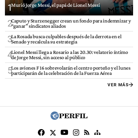
Murió Jorge Messi, el papá de Lionel Messi
1
Caputo y Sturzenegger crean un fondo para indemnizar y
2
“ganar” sindicatos aliados
La Rosada busca culpables después de la derrota en el
3
Senado y recalcula su estrategia
Lionel Messi llega a Rosario a las 20.30: velatorio íntimo
4
de Jorge Messi, sin acceso al público
Los aviones F 16 sobrevolarán el centro porteño y el lunes
5
participarán de la celebración de la Fuerza Aérea
VER MÁS