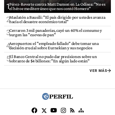
Pérez-Reverte contra Matt Damon en La Odisea: "No es
1
el héroe mediterráneo que nos contó Homero"
Maslatón a Bausili: "El país dirigido por ustedes avanza
2
hacia el desastre económico total"
Cerraron 3 mil panaderías, cayó un 60% el consumo y
3
surgen las "cuevas de pan"
Aeropuertos: el "empleado fallado" debe tomar una
4
decisión crucial sobre Eurnekian y sus negocios
El Banco Central no pudo dar precisiones sobre un
5
sobrante de $4 billones: "En algún lado están"
VER MÁS