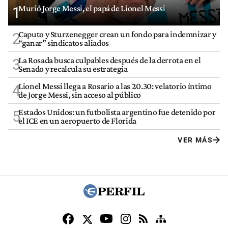
Murió Jorge Messi, el papá de Lionel Messi
1
Caputo y Sturzenegger crean un fondo para indemnizar y
2
“ganar” sindicatos aliados
La Rosada busca culpables después de la derrota en el
3
Senado y recalcula su estrategia
Lionel Messi llega a Rosario a las 20.30: velatorio íntimo
4
de Jorge Messi, sin acceso al público
Estados Unidos: un futbolista argentino fue detenido por
5
el ICE en un aeropuerto de Florida
VER MÁS