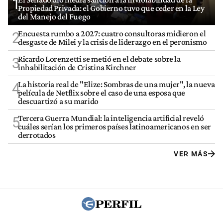
1
Propiedad Privada: el Gobierno tuvo que ceder en la Ley
del Manejo del Fuego
Encuesta rumbo a 2027: cuatro consultoras midieron el
2
desgaste de Milei y la crisis de liderazgo en el peronismo
Ricardo Lorenzetti se metió en el debate sobre la
3
inhabilitación de Cristina Kirchner
La historia real de "Elize: Sombras de una mujer", la nueva
4
película de Netflix sobre el caso de una esposa que
descuartizó a su marido
Tercera Guerra Mundial: la inteligencia artificial reveló
5
cuáles serían los primeros países latinoamericanos en ser
derrotados
VER MÁS