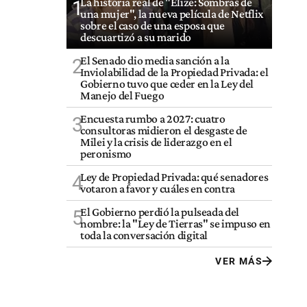
La historia real de "Elize: Sombras de
1
una mujer", la nueva película de Netflix
sobre el caso de una esposa que
descuartizó a su marido
El Senado dio media sanción a la
2
Inviolabilidad de la Propiedad Privada: el
Gobierno tuvo que ceder en la Ley del
Manejo del Fuego
Encuesta rumbo a 2027: cuatro
3
consultoras midieron el desgaste de
Milei y la crisis de liderazgo en el
peronismo
Ley de Propiedad Privada: qué senadores
4
votaron a favor y cuáles en contra
El Gobierno perdió la pulseada del
5
nombre: la "Ley de Tierras" se impuso en
toda la conversación digital
VER MÁS