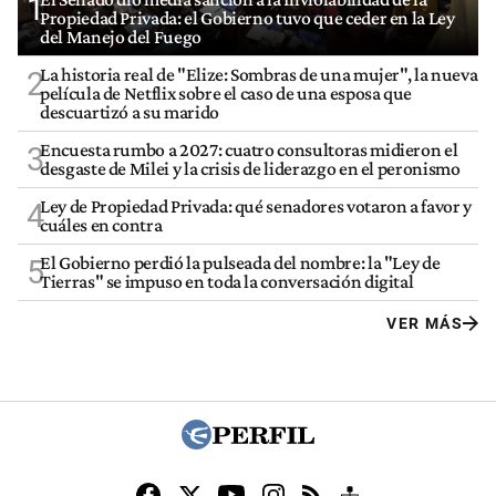
1
Propiedad Privada: el Gobierno tuvo que ceder en la Ley
del Manejo del Fuego
La historia real de "Elize: Sombras de una mujer", la nueva
2
película de Netflix sobre el caso de una esposa que
descuartizó a su marido
Encuesta rumbo a 2027: cuatro consultoras midieron el
3
desgaste de Milei y la crisis de liderazgo en el peronismo
Ley de Propiedad Privada: qué senadores votaron a favor y
4
cuáles en contra
El Gobierno perdió la pulseada del nombre: la "Ley de
5
Tierras" se impuso en toda la conversación digital
VER MÁS