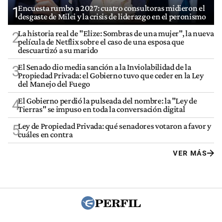
Encuesta rumbo a 2027: cuatro consultoras midieron el
1
desgaste de Milei y la crisis de liderazgo en el peronismo
La historia real de "Elize: Sombras de una mujer", la nueva
2
película de Netflix sobre el caso de una esposa que
descuartizó a su marido
El Senado dio media sanción a la Inviolabilidad de la
3
Propiedad Privada: el Gobierno tuvo que ceder en la Ley
del Manejo del Fuego
El Gobierno perdió la pulseada del nombre: la "Ley de
4
Tierras" se impuso en toda la conversación digital
Ley de Propiedad Privada: qué senadores votaron a favor y
5
cuáles en contra
VER MÁS