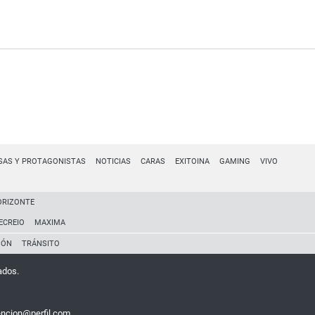
SAS Y PROTAGONISTAS
NOTICIAS
CARAS
EXITOINA
GAMING
VIVO
ORIZONTE
ECREIO
MAXIMA
IÓN
TRÁNSITO
ados.
encion@perfil.com