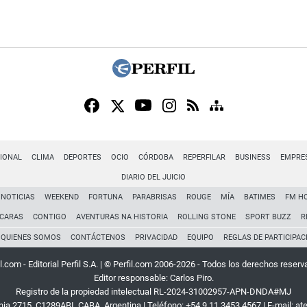
IONAL
CLIMA
DEPORTES
OCIO
CÓRDOBA
REPERFILAR
BUSINESS
EMPRE
DIARIO DEL JUICIO
NOTICIAS
WEEKEND
FORTUNA
PARABRISAS
ROUGE
MÍA
BATIMES
FM H
CARAS
CONTIGO
AVENTURAS NA HISTORIA
ROLLING STONE
SPORT BUZZ
R
QUIENES SOMOS
CONTÁCTENOS
PRIVACIDAD
EQUIPO
REGLAS DE PARTICIPAC
l.com - Editorial Perfil S.A.
| © Perfil.com 2006-2026 - Todos los derechos reserv
Editor responsable: Carlos Piro.
Registro de la propiedad intelectual RL-2024-31002957-APN-DNDA#MJ
rnia 2715
,
C1289ABI
,
CABA, Argentina
| Teléfono:
+54 9 11 3453 4567
| E-mail:
at