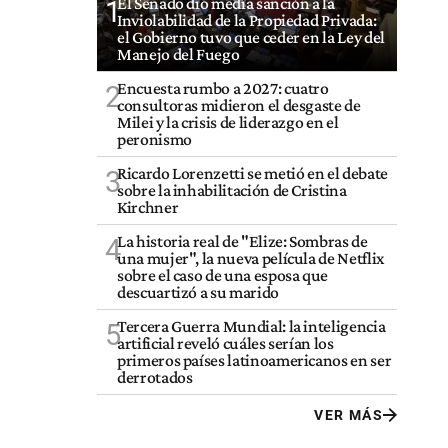
El Senado dio media sanción a la
1
Inviolabilidad de la Propiedad Privada:
el Gobierno tuvo que ceder en la Ley del
Manejo del Fuego
Encuesta rumbo a 2027: cuatro
2
consultoras midieron el desgaste de
Milei y la crisis de liderazgo en el
peronismo
Ricardo Lorenzetti se metió en el debate
3
sobre la inhabilitación de Cristina
Kirchner
La historia real de "Elize: Sombras de
4
una mujer", la nueva película de Netflix
sobre el caso de una esposa que
descuartizó a su marido
Tercera Guerra Mundial: la inteligencia
5
artificial reveló cuáles serían los
primeros países latinoamericanos en ser
derrotados
VER MÁS