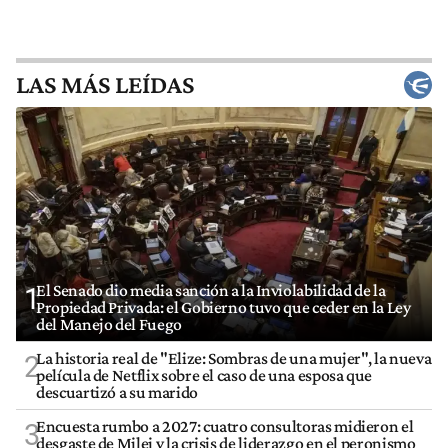
LAS MÁS LEÍDAS
El Senado dio media sanción a la Inviolabilidad de la
1
Propiedad Privada: el Gobierno tuvo que ceder en la Ley
del Manejo del Fuego
La historia real de "Elize: Sombras de una mujer", la nueva
2
película de Netflix sobre el caso de una esposa que
descuartizó a su marido
Encuesta rumbo a 2027: cuatro consultoras midieron el
3
desgaste de Milei y la crisis de liderazgo en el peronismo