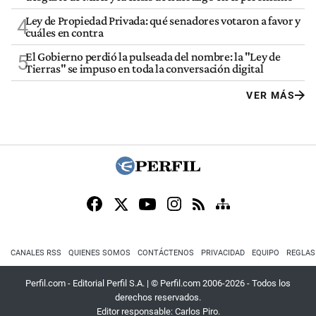
Ley de Propiedad Privada: qué senadores votaron a favor y
4
cuáles en contra
El Gobierno perdió la pulseada del nombre: la "Ley de
5
Tierras" se impuso en toda la conversación digital
VER MÁS
CANALES RSS
QUIENES SOMOS
CONTÁCTENOS
PRIVACIDAD
EQUIPO
REGLAS
Perfil.com - Editorial Perfil S.A.
| © Perfil.com 2006-2026 - Todos los
derechos reservados.
Editor responsable: Carlos Piro.