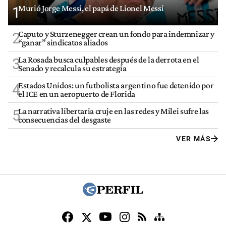
Murió Jorge Messi, el papá de Lionel Messi
1
Caputo y Sturzenegger crean un fondo para indemnizar y
2
“ganar” sindicatos aliados
La Rosada busca culpables después de la derrota en el
3
Senado y recalcula su estrategia
Estados Unidos: un futbolista argentino fue detenido por
4
el ICE en un aeropuerto de Florida
La narrativa libertaria cruje en las redes y Milei sufre las
5
consecuencias del desgaste
VER MÁS