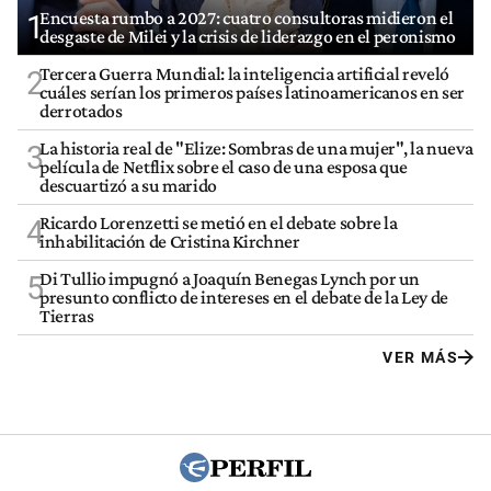
Encuesta rumbo a 2027: cuatro consultoras midieron el
1
desgaste de Milei y la crisis de liderazgo en el peronismo
Tercera Guerra Mundial: la inteligencia artificial reveló
2
cuáles serían los primeros países latinoamericanos en ser
derrotados
La historia real de "Elize: Sombras de una mujer", la nueva
3
película de Netflix sobre el caso de una esposa que
descuartizó a su marido
Ricardo Lorenzetti se metió en el debate sobre la
4
inhabilitación de Cristina Kirchner
Di Tullio impugnó a Joaquín Benegas Lynch por un
5
presunto conflicto de intereses en el debate de la Ley de
Tierras
VER MÁS