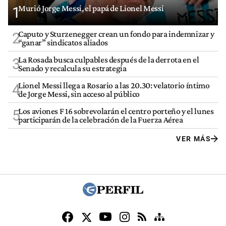
Murió Jorge Messi, el papá de Lionel Messi
1
Caputo y Sturzenegger crean un fondo para indemnizar y
2
“ganar” sindicatos aliados
La Rosada busca culpables después de la derrota en el
3
Senado y recalcula su estrategia
Lionel Messi llega a Rosario a las 20.30: velatorio íntimo
4
de Jorge Messi, sin acceso al público
Los aviones F 16 sobrevolarán el centro porteño y el lunes
5
participarán de la celebración de la Fuerza Aérea
VER MÁS