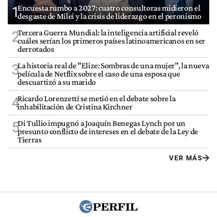
Encuesta rumbo a 2027: cuatro consultoras midieron el
1
desgaste de Milei y la crisis de liderazgo en el peronismo
Tercera Guerra Mundial: la inteligencia artificial reveló
2
cuáles serían los primeros países latinoamericanos en ser
derrotados
La historia real de "Elize: Sombras de una mujer", la nueva
3
película de Netflix sobre el caso de una esposa que
descuartizó a su marido
Ricardo Lorenzetti se metió en el debate sobre la
4
inhabilitación de Cristina Kirchner
Di Tullio impugnó a Joaquín Benegas Lynch por un
5
presunto conflicto de intereses en el debate de la Ley de
Tierras
VER MÁS