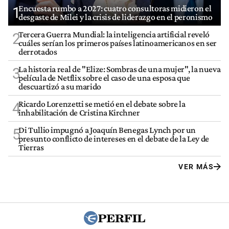
Encuesta rumbo a 2027: cuatro consultoras midieron el
1
desgaste de Milei y la crisis de liderazgo en el peronismo
Tercera Guerra Mundial: la inteligencia artificial reveló
2
cuáles serían los primeros países latinoamericanos en ser
derrotados
La historia real de "Elize: Sombras de una mujer", la nueva
3
película de Netflix sobre el caso de una esposa que
descuartizó a su marido
Ricardo Lorenzetti se metió en el debate sobre la
4
inhabilitación de Cristina Kirchner
Di Tullio impugnó a Joaquín Benegas Lynch por un
5
presunto conflicto de intereses en el debate de la Ley de
Tierras
VER MÁS