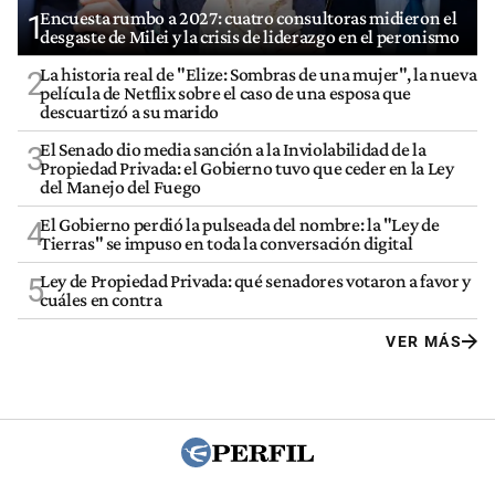
Encuesta rumbo a 2027: cuatro consultoras midieron el
1
desgaste de Milei y la crisis de liderazgo en el peronismo
La historia real de "Elize: Sombras de una mujer", la nueva
2
película de Netflix sobre el caso de una esposa que
descuartizó a su marido
El Senado dio media sanción a la Inviolabilidad de la
3
Propiedad Privada: el Gobierno tuvo que ceder en la Ley
del Manejo del Fuego
El Gobierno perdió la pulseada del nombre: la "Ley de
4
Tierras" se impuso en toda la conversación digital
Ley de Propiedad Privada: qué senadores votaron a favor y
5
cuáles en contra
VER MÁS