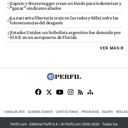
Caputo y Sturzenegger crean un fondo para indemnizar y
3
“ganar” sindicatos aliados
La narrativa libertaria cruje en las redes y Milei sufre las
4
consecuencias del desgaste
Estados Unidos: un futbolista argentino fue detenido por
5
el ICE en un aeropuerto de Florida
VER MÁS
CANALES RSS
QUIENES SOMOS
CONTÁCTENOS
PRIVACIDAD
EQUIPO
REGLAS
Perfil.com - Editorial Perfil S.A.
| © Perfil.com 2006-2026 - Todos los